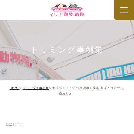
トリミング事例集
HOME
トリミング事例集
本日のトリミング(高濃度炭酸泉,マイクロバブル,
歯みがき）
TRIMMING
2023.11.11