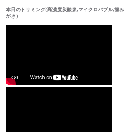
本日のトリミング(高濃度炭酸泉,マイクロバブル,歯み
がき）