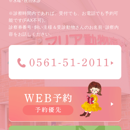
※水曜･祝日休診
※診察時間内であれば、受付でも、お電話でも予約可
能です(FAX不可)。
診察券番号･飼い主様＆受診動物さんのお名前･診察内
容をお話しください。