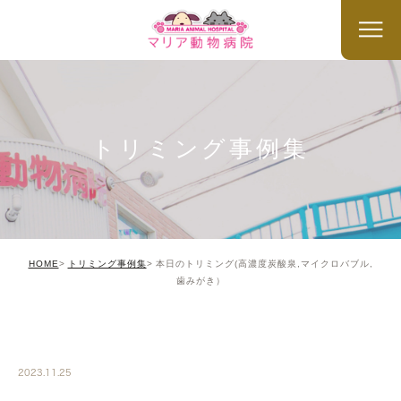
トリミング事例集
HOME
トリミング事例集
本日のトリミング(高濃度炭酸泉,マイクロバブル,
歯みがき）
TRIMMING
2023.11.25