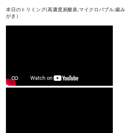
本日のトリミング(高濃度炭酸泉,マイクロバブル,歯み
がき）