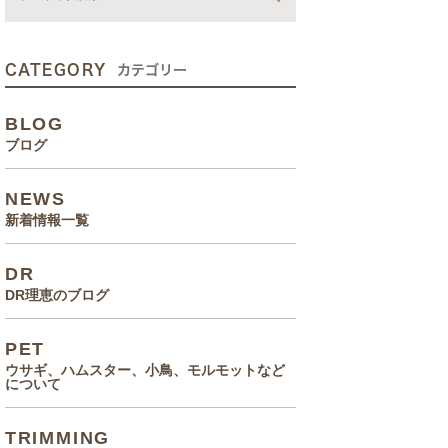
動画
症状、病気
CATEGORY
カテゴリー
癌治療について知っていてほ
BLOG
しいこと
ブログ
メルモ 癌闘病記（Drりえの
NEWS
お話より）
新着情報一覧
院長の大切なペットのエピソ
DR
ード
DR理恵のブログ
食事(フード、おやつ等)
PET
ウサギ、ハムスター、小鳥、モルモットなど
について
TRIMMING