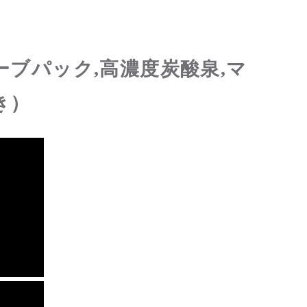
ーブパック,高濃度炭酸泉,マ
き）