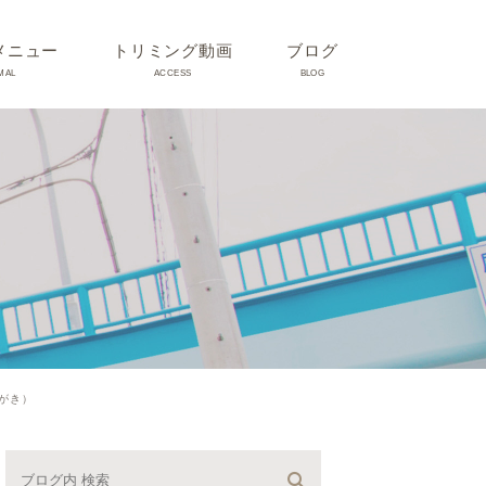
メニュー
トリミング動画
ブログ
MAL
ACCESS
BLOG
気
Dr理恵のブログ
気
うさぎ、ハムスター、小鳥、
モルモットなどについて
の他動物の病気
トリミング事例集
ホリスティック医療
予防：感染(伝染病、ノミダ
みがき）
ニ、フィラリア)、定期健診、
不妊手術