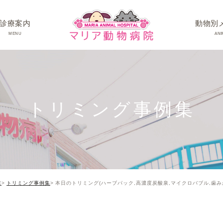
診療案内
動物別
MENU
ANI
ワンちゃんの病
ネコちゃんの病
トリミング事例集
うさぎちゃん･そ
E
トリミング事例集
本日のトリミング(ハーブパック,高濃度炭酸泉,マイクロバブル,歯