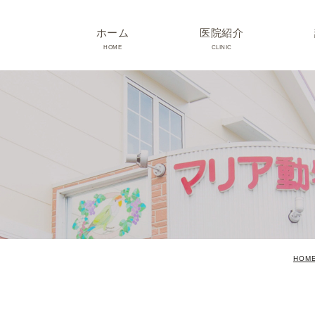
ホーム
医院紹介
HOME
CLINIC
院長･スタッフ紹介
診療時間･アクセス
院内紹介･初診の方へ
医院設備
HOM
TRIMMING