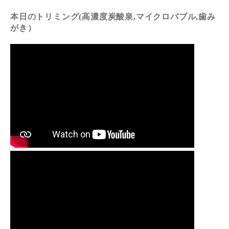
本日のトリミング(高濃度炭酸泉,マイクロバブル,歯み
がき）