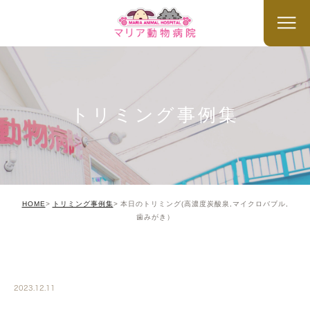
トリミング事例集
HOME
トリミング事例集
本日のトリミング(高濃度炭酸泉,マイクロバブル,
歯みがき）
TRIMMING
2023.12.11