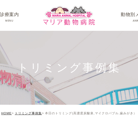
診療案内
動物別
MENU
ANI
ワンちゃんの病
ネコちゃんの病
トリミング事例集
うさぎちゃん･そ
HOME
トリミング事例集
本日のトリミング(高濃度炭酸泉,マイクロバブル,歯みがき）