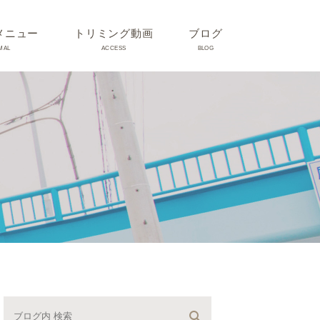
メニュー
トリミング動画
ブログ
MAL
ACCESS
BLOG
気
Dr理恵のブログ
気
うさぎ、ハムスター、小鳥、
モルモットなどについて
の他動物の病気
トリミング事例集
ホリスティック医療
予防：感染(伝染病、ノミダ
ニ、フィラリア)、定期健診、
不妊手術