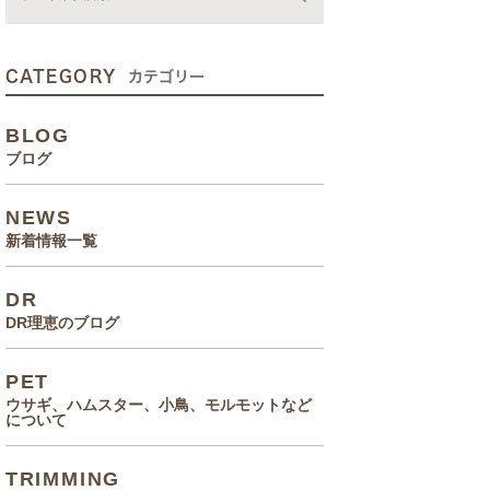
動画
症状、病気
CATEGORY
カテゴリー
癌治療について知っていてほ
BLOG
しいこと
ブログ
メルモ 癌闘病記（Drりえの
NEWS
お話より）
新着情報一覧
院長の大切なペットのエピソ
DR
ード
DR理恵のブログ
食事(フード、おやつ等)
PET
ウサギ、ハムスター、小鳥、モルモットなど
について
TRIMMING