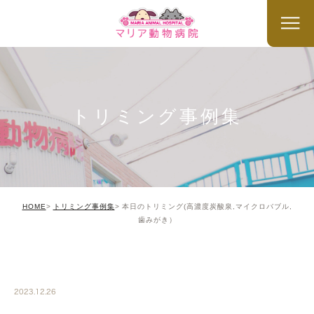
トリミング事例集
HOME
トリミング事例集
本日のトリミング(高濃度炭酸泉,マイクロバブル,
歯みがき）
TRIMMING
2023.12.26