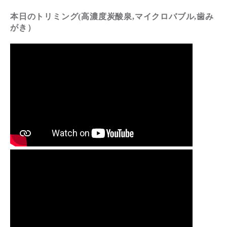
本日のトリミング(高濃度炭酸泉,マイクロバブル,歯み
がき）