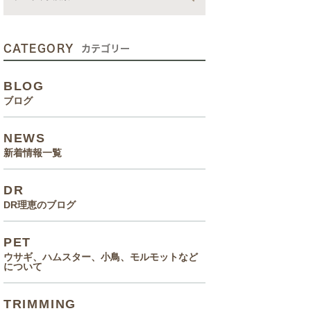
動画
症状、病気
CATEGORY
カテゴリー
癌治療について知っていてほ
BLOG
しいこと
ブログ
メルモ 癌闘病記（Drりえの
NEWS
お話より）
新着情報一覧
院長の大切なペットのエピソ
DR
ード
DR理恵のブログ
食事(フード、おやつ等)
PET
ウサギ、ハムスター、小鳥、モルモットなど
について
TRIMMING