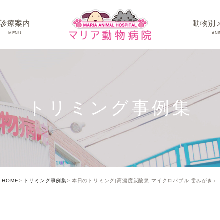
診療案内
動物別
MENU
ANI
ワンちゃんの病
ネコちゃんの病
トリミング事例集
うさぎちゃん･そ
HOME
トリミング事例集
本日のトリミング(高濃度炭酸泉,マイクロバブル,歯みがき）