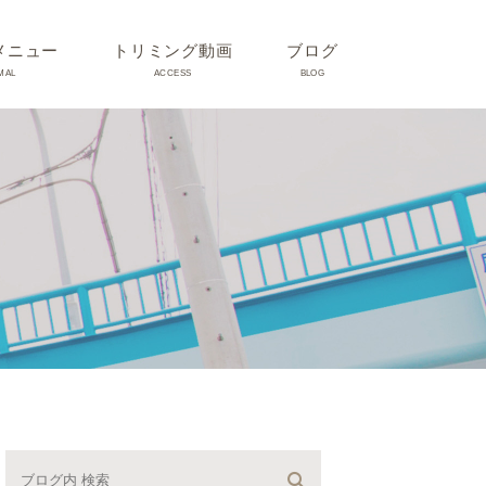
メニュー
トリミング動画
ブログ
MAL
ACCESS
BLOG
気
Dr理恵のブログ
気
うさぎ、ハムスター、小鳥、
モルモットなどについて
の他動物の病気
トリミング事例集
ホリスティック医療
予防：感染(伝染病、ノミダ
ニ、フィラリア)、定期健診、
不妊手術