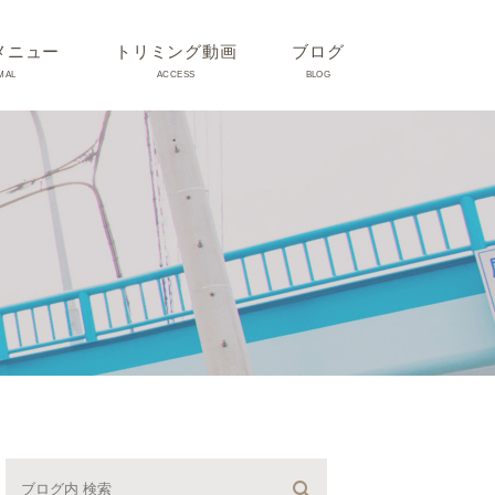
メニュー
トリミング動画
ブログ
MAL
ACCESS
BLOG
気
Dr理恵のブログ
気
うさぎ、ハムスター、小鳥、
モルモットなどについて
の他動物の病気
トリミング事例集
ホリスティック医療
予防：感染(伝染病、ノミダ
ニ、フィラリア)、定期健診、
不妊手術