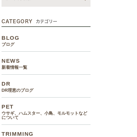
動画
症状、病気
CATEGORY
カテゴリー
癌治療について知っていてほ
BLOG
しいこと
ブログ
メルモ 癌闘病記（Drりえの
NEWS
お話より）
新着情報一覧
院長の大切なペットのエピソ
DR
ード
DR理恵のブログ
食事(フード、おやつ等)
PET
ウサギ、ハムスター、小鳥、モルモットなど
について
TRIMMING