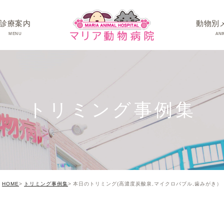
診療案内
動物別
MENU
ANI
ワンちゃんの病
ネコちゃんの病
トリミング事例集
うさぎちゃん･そ
HOME
トリミング事例集
本日のトリミング(高濃度炭酸泉,マイクロバブル,歯みがき）