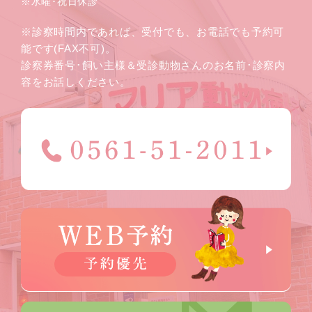
※水曜･祝日休診
※診察時間内であれば、受付でも、お電話でも予約可
能です(FAX不可)。
診察券番号･飼い主様＆受診動物さんのお名前･診察内
容をお話しください。