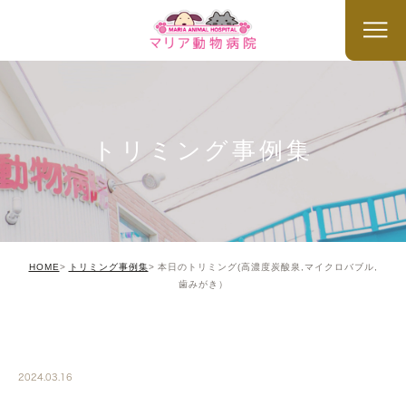
トリミング事例集
HOME
トリミング事例集
本日のトリミング(高濃度炭酸泉,マイクロバブル,
歯みがき）
TRIMMING
2024.03.16