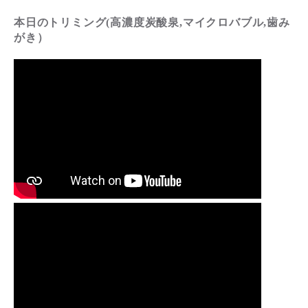
本日のトリミング(高濃度炭酸泉,マイクロバブル,歯み
がき）