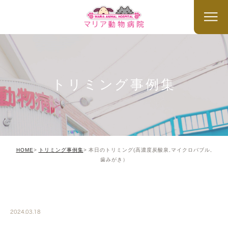
トリミング事例集
HOME
トリミング事例集
本日のトリミング(高濃度炭酸泉,マイクロバブル,
歯みがき）
TRIMMING
2024.03.18