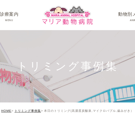
診療案内
動物別
MENU
ANI
ワンちゃんの病
ネコちゃんの病
トリミング事例集
うさぎちゃん･そ
HOME
トリミング事例集
本日のトリミング(高濃度炭酸泉,マイクロバブル,歯みがき）