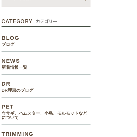
動画
症状、病気
CATEGORY
カテゴリー
癌治療について知っていてほ
BLOG
しいこと
ブログ
メルモ 癌闘病記（Drりえの
NEWS
お話より）
新着情報一覧
院長の大切なペットのエピソ
DR
ード
DR理恵のブログ
食事(フード、おやつ等)
PET
ウサギ、ハムスター、小鳥、モルモットなど
について
TRIMMING