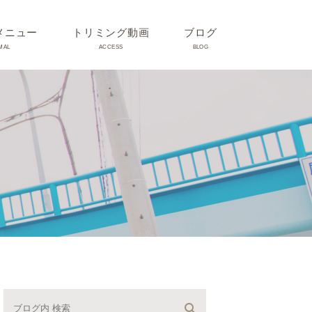
メニュー
トリミング動画
ブログ
MAL
ACCESS
BLOG
気
Dr理恵のブログ
気
うさぎ、ハムスター、小鳥、
モルモットなどについて
の他動物の病気
トリミング事例集
ホリスティック医療
予防：感染(伝染病、ノミダ
ニ、フィラリア)、定期健診、
不妊手術