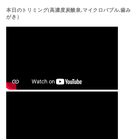
本日のトリミング(高濃度炭酸泉,マイクロバブル,歯み
がき）