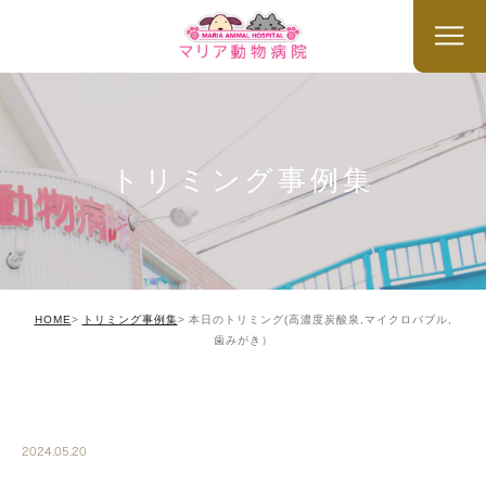
トリミング事例集
HOME
トリミング事例集
本日のトリミング(高濃度炭酸泉,マイクロバブル,
歯みがき）
TRIMMING
2024.05.20