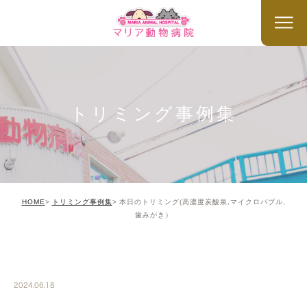
トリミング事例集
HOME
トリミング事例集
本日のトリミング(高濃度炭酸泉,マイクロバブル,
歯みがき）
TRIMMING
2024.06.18