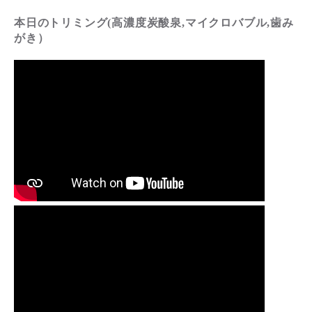
本日のトリミング(高濃度炭酸泉,マイクロバブル,歯み
がき）