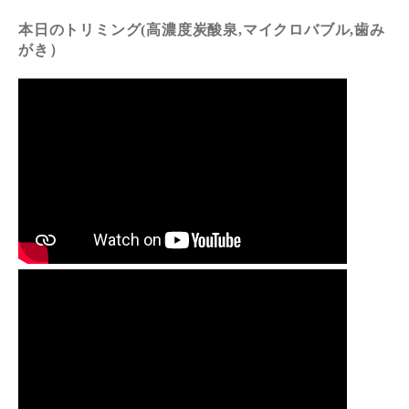
本日のトリミング(高濃度炭酸泉,マイクロバブル,歯み
がき）