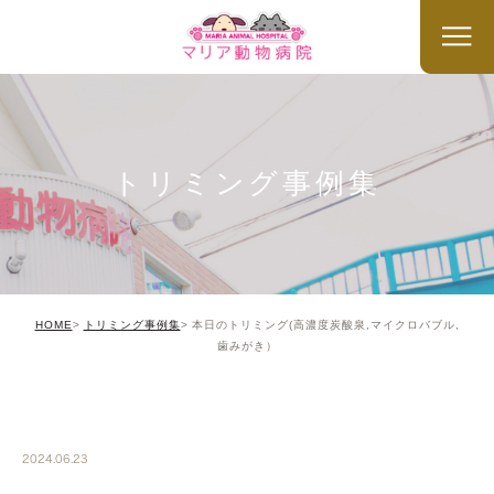
トリミング事例集
HOME
トリミング事例集
本日のトリミング(高濃度炭酸泉,マイクロバブル,
歯みがき）
TRIMMING
2024.06.23