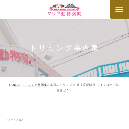
トリミング事例集
HOME
トリミング事例集
本日のトリミング(高濃度炭酸泉,マイクロバブル,
歯みがき）
TRIMMING
2024.08.02