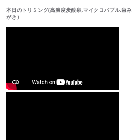
本日のトリミング(高濃度炭酸泉,マイクロバブル,歯み
がき）