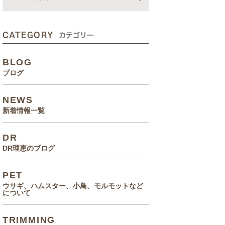
動画
症状、病気
CATEGORY
カテゴリー
癌治療について知っていてほ
BLOG
しいこと
ブログ
メルモ 癌闘病記（Drりえの
NEWS
お話より）
新着情報一覧
院長の大切なペットのエピソ
DR
ード
DR理恵のブログ
食事(フード、おやつ等)
PET
ウサギ、ハムスター、小鳥、モルモットなど
について
TRIMMING