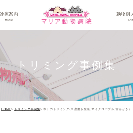
診療案内
動物別
MENU
ANI
ワンちゃんの病
ネコちゃんの病
トリミング事例集
うさぎちゃん･そ
HOME
トリミング事例集
本日のトリミング(高濃度炭酸泉,マイクロバブル,歯みがき）