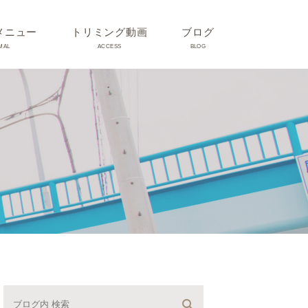
メニュー
トリミング動画
ブログ
MAL
ACCESS
BLOG
気
Dr理恵のブログ
気
うさぎ、ハムスター、小鳥、
モルモットなどについて
の他動物の病気
トリミング事例集
ホリスティック医療
予防：感染(伝染病、ノミダ
ニ、フィラリア)、定期健診、
不妊手術