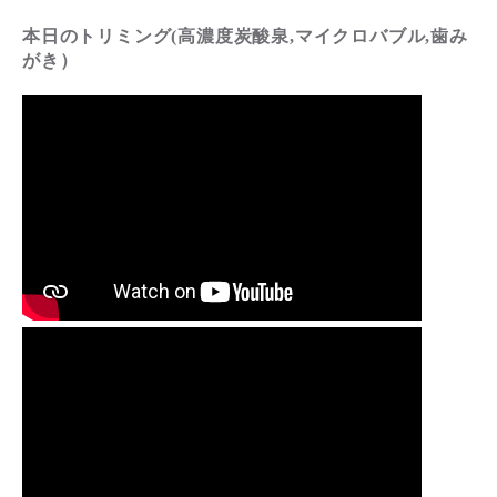
本日のトリミング(高濃度炭酸泉,マイクロバブル,歯み
がき）