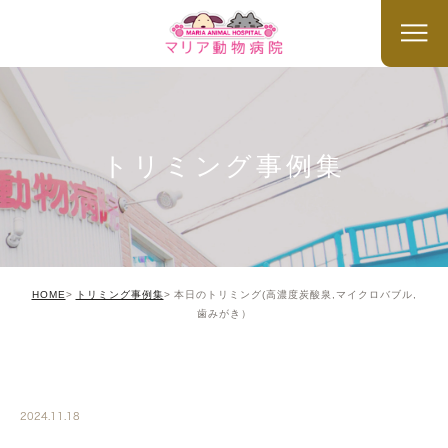
トリミング事例集
HOME
トリミング事例集
本日のトリミング(高濃度炭酸泉,マイクロバブル,
歯みがき）
TRIMMING
2024.11.18