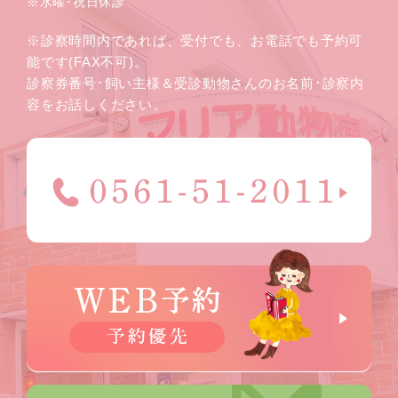
※水曜･祝日休診
※診察時間内であれば、受付でも、お電話でも予約可
能です(FAX不可)。
診察券番号･飼い主様＆受診動物さんのお名前･診察内
容をお話しください。