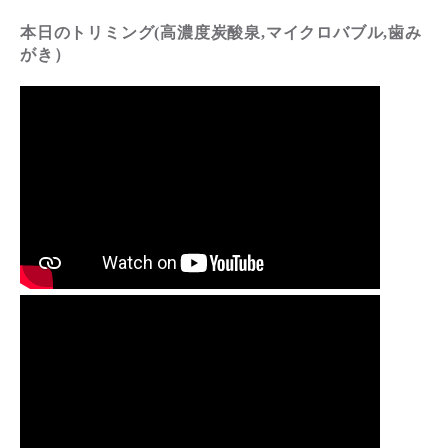
本日のトリミング(高濃度炭酸泉,マイクロバブル,歯み
がき）