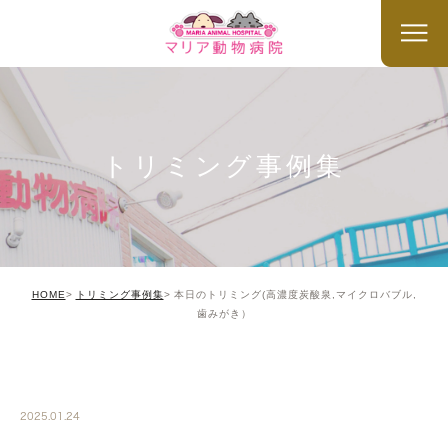
トリミング事例集
HOME
トリミング事例集
本日のトリミング(高濃度炭酸泉,マイクロバブル,
歯みがき）
TRIMMING
2025.01.24