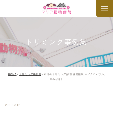
トリミング事例集
HOME
トリミング事例集
本日のトリミング(高濃度炭酸泉,マイクロバブル,
歯みがき）
TRIMMING
2021.08.12