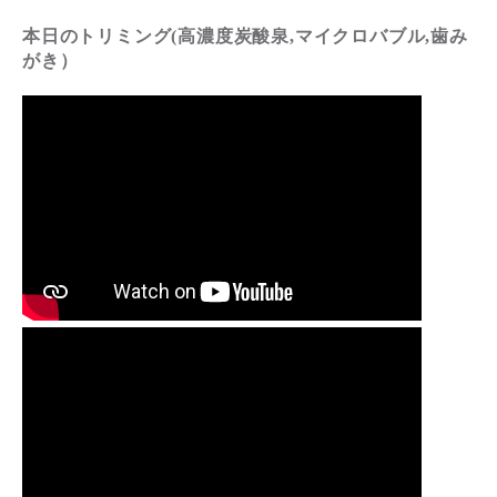
本日のトリミング(高濃度炭酸泉,マイクロバブル,歯み
がき）