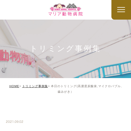
トリミング事例集
HOME
トリミング事例集
本日のトリミング(高濃度炭酸泉,マイクロバブル,
歯みがき）
TRIMMING
2021.09.02