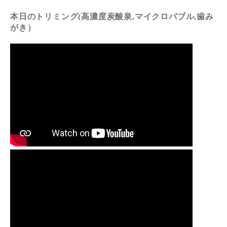
本日のトリミング(高濃度炭酸泉,マイクロバブル,歯み
がき）