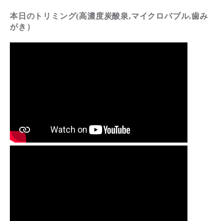
本日のトリミング(高濃度炭酸泉,マイクロバブル,歯み
がき）