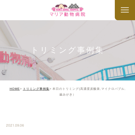
トリミング事例集
HOME
トリミング事例集
本日のトリミング(高濃度炭酸泉,マイクロバブル,
歯みがき）
TRIMMING
2021.09.06