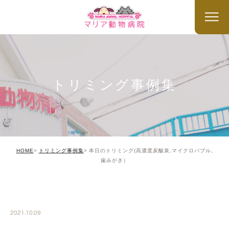
トリミング事例集
HOME
トリミング事例集
本日のトリミング(高濃度炭酸泉,マイクロバブル,
歯みがき）
TRIMMING
2021.10.09