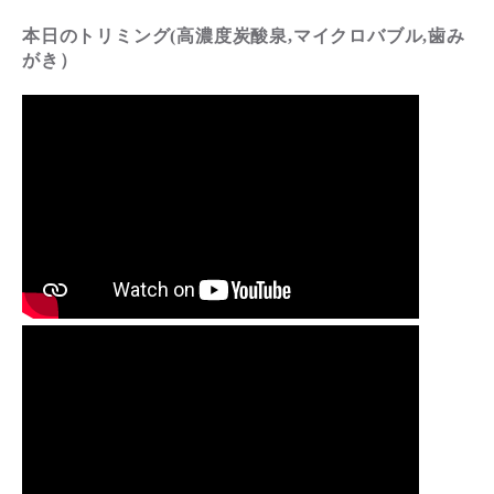
本日のトリミング(高濃度炭酸泉,マイクロバブル,歯み
がき）