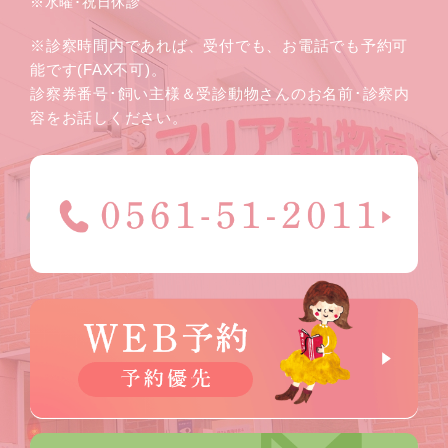
※水曜･祝日休診
※診察時間内であれば、受付でも、お電話でも予約可
能です(FAX不可)。
診察券番号･飼い主様＆受診動物さんのお名前･診察内
容をお話しください。