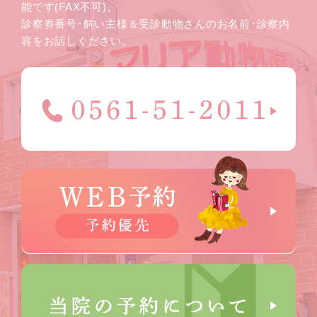
能です(FAX不可)。
診察券番号･飼い主様＆受診動物さんのお名前･診察内
容をお話しください。