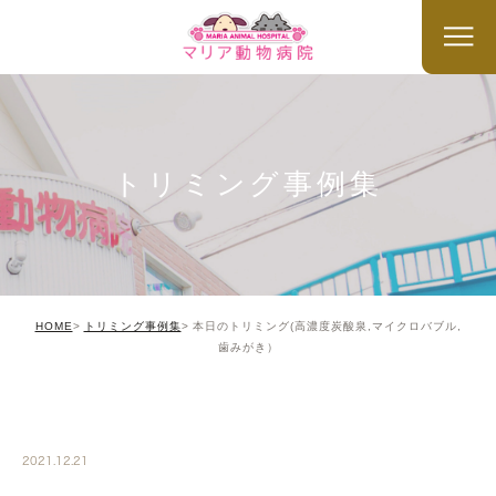
トリミング事例集
HOME
トリミング事例集
本日のトリミング(高濃度炭酸泉,マイクロバブル,
歯みがき）
TRIMMING
2021.12.21