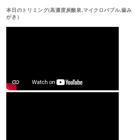
本日のトリミング(高濃度炭酸泉,マイクロバブル,歯み
がき）