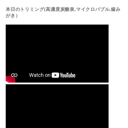
本日のトリミング(高濃度炭酸泉,マイクロバブル,歯み
がき）