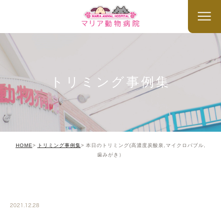
トリミング事例集
HOME
トリミング事例集
本日のトリミング(高濃度炭酸泉,マイクロバブル,
歯みがき）
TRIMMING
2021.12.28