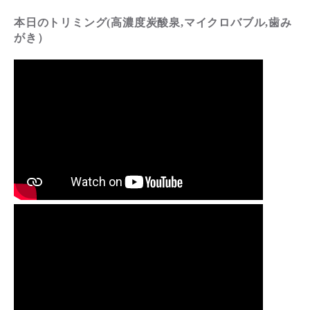
本日のトリミング(高濃度炭酸泉,マイクロバブル,歯み
がき）