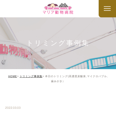
トリミング事例集
HOME
トリミング事例集
本日のトリミング(高濃度炭酸泉,マイクロバブル,
歯みがき）
TRIMMING
2022.03.03