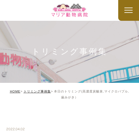
トリミング事例集
HOME
トリミング事例集
本日のトリミング(高濃度炭酸泉,マイクロバブル,
歯みがき）
TRIMMING
2022.04.02