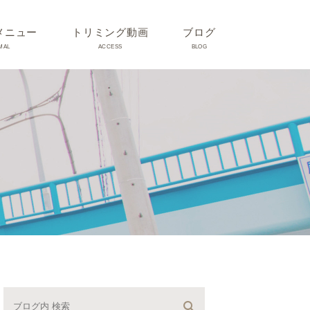
メニュー
トリミング動画
ブログ
MAL
ACCESS
BLOG
気
Dr理恵のブログ
気
うさぎ、ハムスター、小鳥、
モルモットなどについて
の他動物の病気
トリミング事例集
ホリスティック医療
予防：感染(伝染病、ノミダ
ニ、フィラリア)、定期健診、
不妊手術