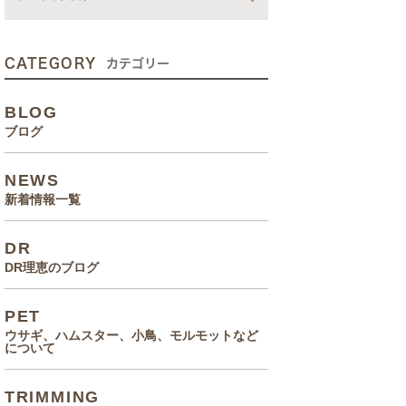
動画
症状、病気
CATEGORY
カテゴリー
癌治療について知っていてほ
BLOG
しいこと
ブログ
メルモ 癌闘病記（Drりえの
NEWS
お話より）
新着情報一覧
院長の大切なペットのエピソ
DR
ード
DR理恵のブログ
食事(フード、おやつ等)
PET
ウサギ、ハムスター、小鳥、モルモットなど
について
TRIMMING