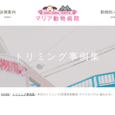
診療案内
動物別
MENU
ANI
ワンちゃんの病
ネコちゃんの病
トリミング事例集
うさぎちゃん･そ
HOME
トリミング事例集
本日のトリミング(高濃度炭酸泉,マイクロバブル,歯みがき）