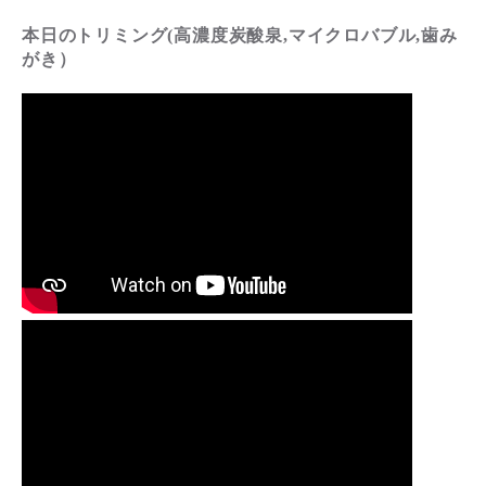
本日のトリミング(高濃度炭酸泉,マイクロバブル,歯み
がき）