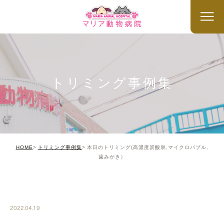
トリミング事例集
HOME
トリミング事例集
本日のトリミング(高濃度炭酸泉,マイクロバブル,
歯みがき）
TRIMMING
2022.04.19