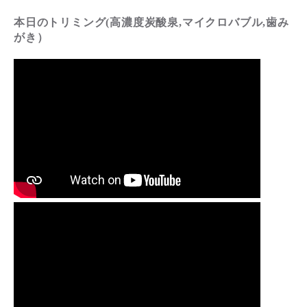
本日のトリミング(高濃度炭酸泉,マイクロバブル,歯み
がき）