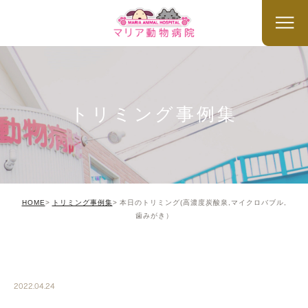
トリミング事例集
HOME
トリミング事例集
本日のトリミング(高濃度炭酸泉,マイクロバブル,
歯みがき）
TRIMMING
2022.04.24