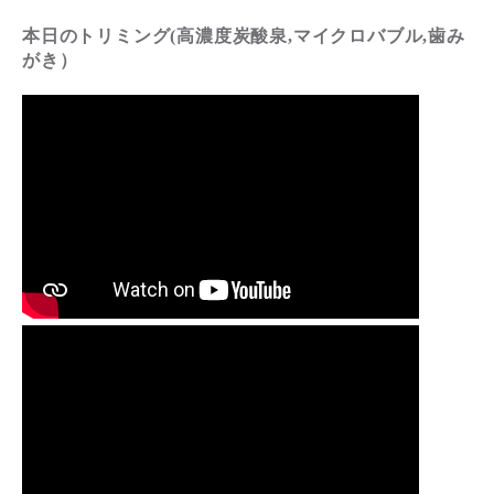
本日のトリミング(高濃度炭酸泉,マイクロバブル,歯み
がき）