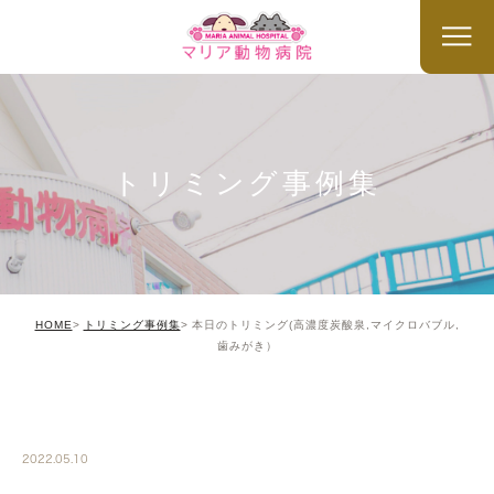
トリミング事例集
HOME
トリミング事例集
本日のトリミング(高濃度炭酸泉,マイクロバブル,
歯みがき）
TRIMMING
2022.05.10