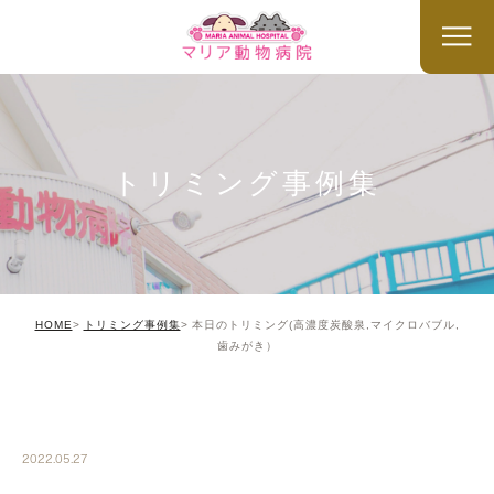
トリミング事例集
HOME
トリミング事例集
本日のトリミング(高濃度炭酸泉,マイクロバブル,
歯みがき）
TRIMMING
2022.05.27