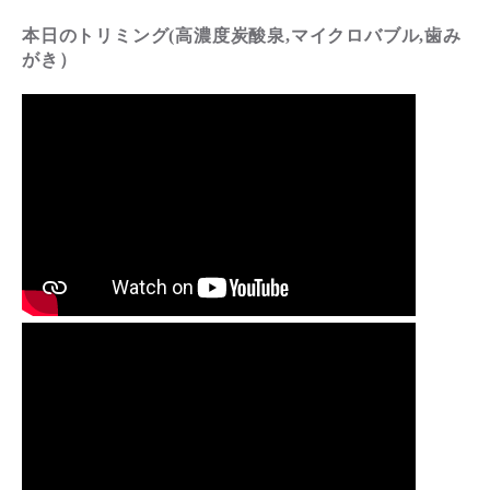
本日のトリミング(高濃度炭酸泉,マイクロバブル,歯み
がき）