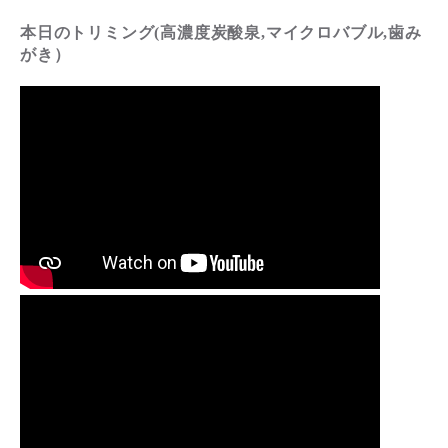
本日のトリミング(高濃度炭酸泉,マイクロバブル,歯み
がき）