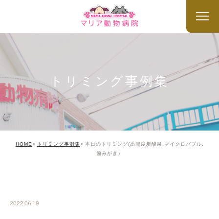
トリミング事例集
HOME
トリミング事例集
本日のトリミング(高濃度炭酸泉,マイクロバブル,
歯みがき）
TRIMMING
2022.06.19