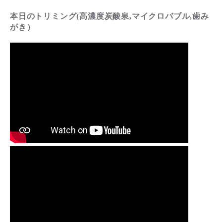
本日のトリミング(高濃度炭酸泉,マイクロバブル,歯み
がき）