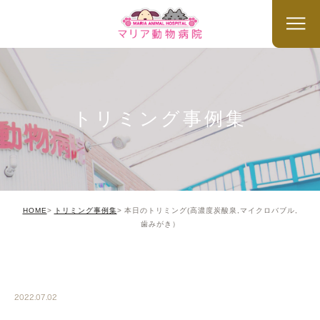
トリミング事例集
HOME
トリミング事例集
本日のトリミング(高濃度炭酸泉,マイクロバブル,
歯みがき）
TRIMMING
2022.07.02