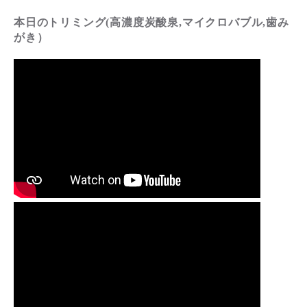
本日のトリミング(高濃度炭酸泉,マイクロバブル,歯み
がき）