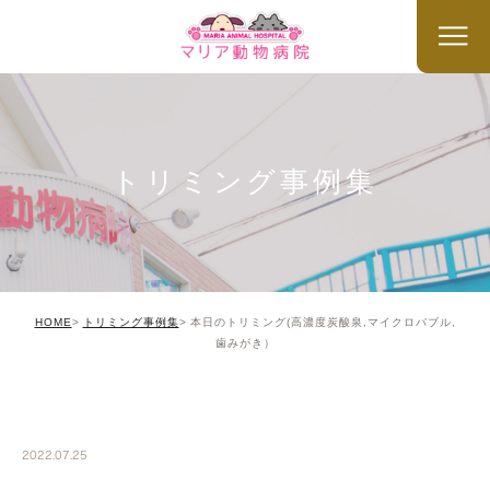
トリミング事例集
HOME
トリミング事例集
本日のトリミング(高濃度炭酸泉,マイクロバブル,
歯みがき）
TRIMMING
2022.07.25