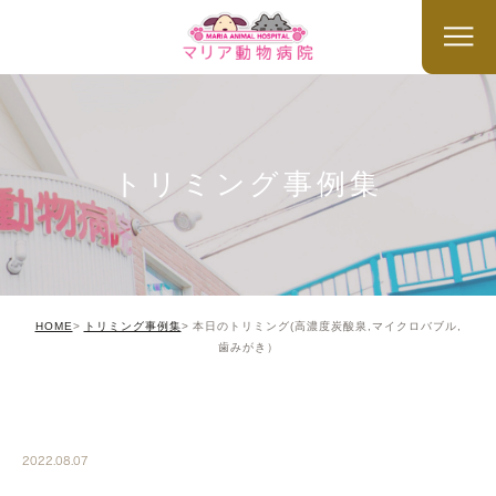
トリミング事例集
HOME
トリミング事例集
本日のトリミング(高濃度炭酸泉,マイクロバブル,
歯みがき）
TRIMMING
2022.08.07