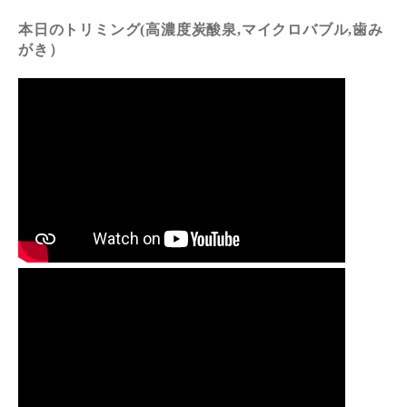
本日のトリミング(高濃度炭酸泉,マイクロバブル,歯み
がき）