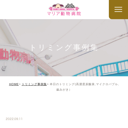
トリミング事例集
HOME
トリミング事例集
本日のトリミング(高濃度炭酸泉,マイクロバブル,
歯みがき）
TRIMMING
2022.09.11