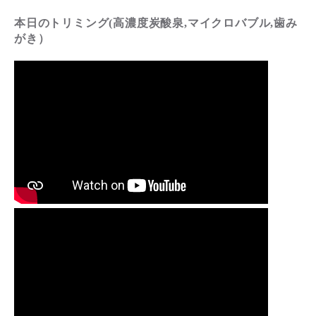
本日のトリミング(高濃度炭酸泉,マイクロバブル,歯み
がき）