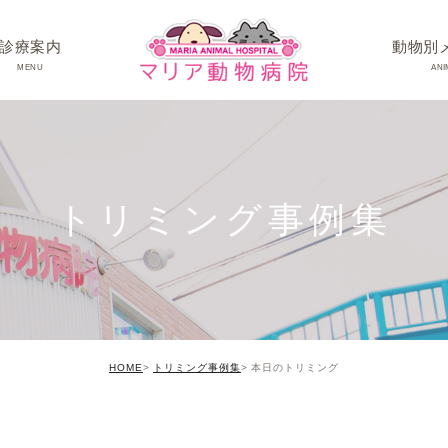
診療案内
動物別
MENU
ANI
ワンちゃんの病
ネコちゃんの病
トリミング事例集
うさぎちゃん･そ
HOME
トリミング事例集
本日のトリミング