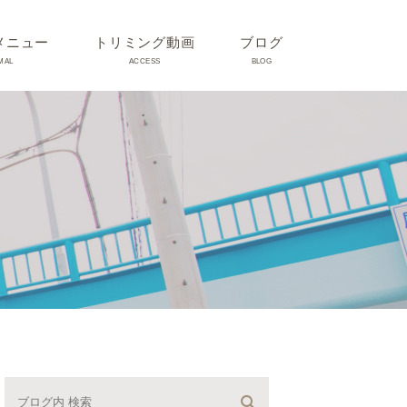
メニュー
トリミング動画
ブログ
MAL
ACCESS
BLOG
気
Dr理恵のブログ
気
うさぎ、ハムスター、小鳥、
モルモットなどについて
の他動物の病気
トリミング事例集
ホリスティック医療
予防：感染(伝染病、ノミダ
ニ、フィラリア)、定期健診、
不妊手術