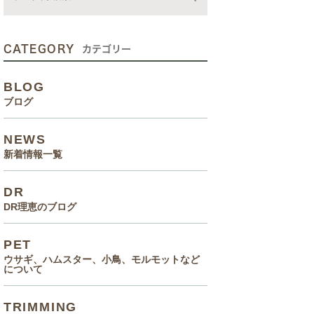
動画
症状、病気
CATEGORY
カテゴリー
癌治療について知っていてほ
BLOG
しいこと
ブログ
メルモ 癌闘病記（Drりえの
NEWS
お話より）
新着情報一覧
院長の大切なペットのエピソ
DR
ード
DR理恵のブログ
食事(フード、おやつ等)
PET
ウサギ、ハムスター、小鳥、モルモットなど
について
TRIMMING