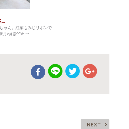
ん。
ちゃん。紅葉もみじリボンで
ね(@^^)/~~~
NEXT