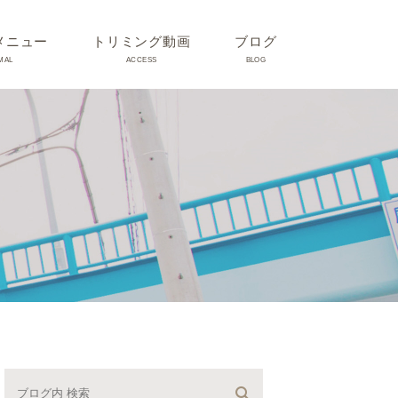
メニュー
トリミング動画
ブログ
MAL
ACCESS
BLOG
気
Dr理恵のブログ
気
うさぎ、ハムスター、小鳥、
モルモットなどについて
の他動物の病気
トリミング事例集
ホリスティック医療
予防：感染(伝染病、ノミダ
ニ、フィラリア)、定期健診、
不妊手術