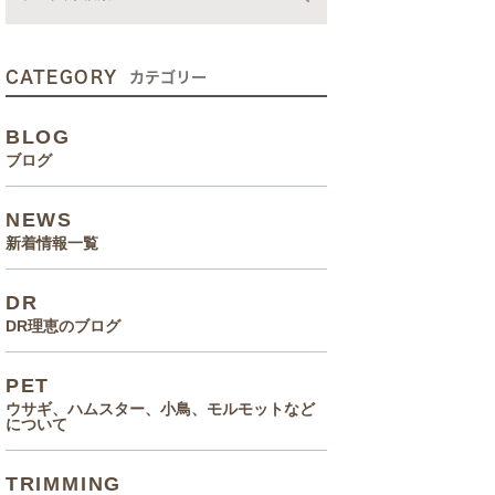
動画
症状、病気
CATEGORY
カテゴリー
癌治療について知っていてほ
BLOG
しいこと
ブログ
メルモ 癌闘病記（Drりえの
NEWS
お話より）
新着情報一覧
院長の大切なペットのエピソ
DR
ード
DR理恵のブログ
食事(フード、おやつ等)
PET
ウサギ、ハムスター、小鳥、モルモットなど
について
TRIMMING