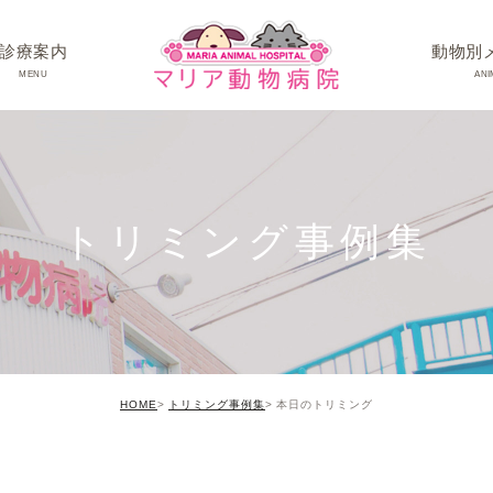
診療案内
動物別
MENU
ANI
ワンちゃんの病
ネコちゃんの病
トリミング事例集
うさぎちゃん･そ
HOME
トリミング事例集
本日のトリミング