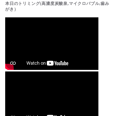
本日のトリミング(高濃度炭酸泉,マイクロバブル,歯み
がき）