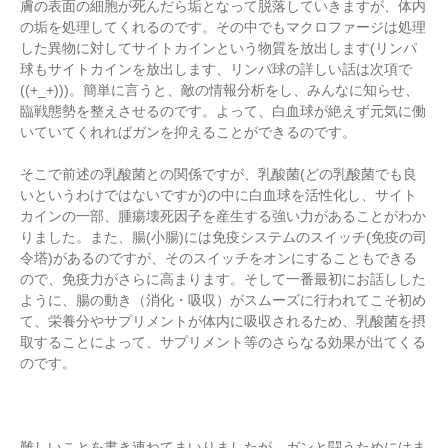
膚の表面の細胞が死んだら垢となって脱落していきますが、体内
の垢を処理してくれるのです。その中でもマクロファージは処理
した異物に対してサイトカインという物質を放出します(リンパ
球もサイトカインを放出します、リンパ球の詳しい話は次項で
((+_+)))。簡単に言うと、敵の情報分析をし、みんなに知らせ、
臨戦態勢を整えさせるのです。よって、白血球が絶えず元気に働
いていてくれればガンを抑えることができるのです。
そこで前述の乳酸菌との関係ですが、乳酸菌(どの乳酸菌でも良
いというわけではないですが)の中に白血球を活性化し、サイト
カインの一部、腫瘍壊死因子を産生する強い力があることがわか
りました。また、腸(小腸)には免疫システムのスイッチ(免疫の司
令塔)があるのですが、そのスイッチをオンにすることもできる
ので、免疫力がさらに高まります。そして一番最初にお話しした
ように、腸の動き（消化・吸収）がスムーズに行われてこそ初め
て、栄養分やサプリメントが体内に吸収されるため、乳酸菌を摂
取することによって、サプリメント等のさらなる効果が出てくる
のです。
難しいことを書き連ねてまいりましたが、ガンと闘うためにはま