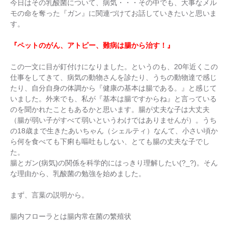
今日はその乳酸菌について、病気・・・その中でも、大事なメル
モの命を奪った『ガン』に関連づけてお話していきたいと思いま
す。
『ペットのがん、アトピー、難病は腸から治す！』
この一文に目が釘付けになりました。というのも、20年近くこの
仕事をしてきて、病気の動物さんを診たり、うちの動物達で感じ
たり、自分自身の体調から『健康の基本は腸である。』と感じて
いました。外来でも、私が『基本は腸ですからね』と言っている
のを聞かれたこともあるかと思います。腸が丈夫な子は大丈夫
（腸が弱い子がすべて弱いというわけではありませんが）。うち
の18歳まで生きたあいちゃん（シェルティ）なんて、小さい頃か
ら何を食べても下痢も嘔吐もしない、とても腸の丈夫な子でし
た。
腸とガン(病気)の関係を科学的にはっきり理解したい(?_?)。そん
な理由から、乳酸菌の勉強を始めました。
まず、言葉の説明から。
腸内フローラとは腸内常在菌の繁殖状