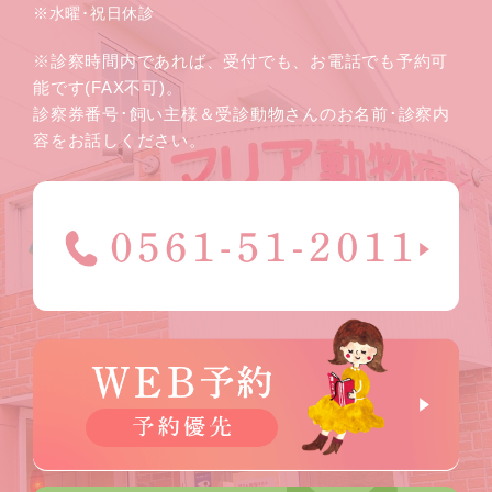
※水曜･祝日休診
※診察時間内であれば、受付でも、お電話でも予約可
能です(FAX不可)。
診察券番号･飼い主様＆受診動物さんのお名前･診察内
容をお話しください。