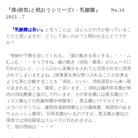
『癌(病気)と戦おうシリーズ1・乳酸菌』 No.34
2013．7
『乳酸菌は良い』
と言うことは、ほとんどの方が知っているこ
とだと思いますが、どうして良いのか？と聞かれるとどうです
か？
『便秘や下痢を治してくれる』『腸の動きを良くする』・・・ふ
むふむ・・・そうですね。腸の動き（消化・吸収）がスムーズに
行われないと、いくら口から栄養分を入れても活用されずに排泄
されてしまいますよね。(栄養素を体が取り入れることが出来る
ような形に分解することを「消化」といい、消化器官から体へ取
り込まれることを「吸収」と言います。）消化は腸内常在菌が体
内の消化酵素と協力して行います。その常在菌には善玉菌(ビフ
ィズス菌などの乳酸桿菌や球菌等）、悪玉菌(バクテロイデス、
ユウバクテリウム、嫌気性連鎖球菌などの腐敗菌、病原性のある
ウェルッシュ菌等)、日和見菌がいるのですが、悪玉菌が優位の
環境では消化吸収はスムーズに行われません。
で、他の理由は・・・？