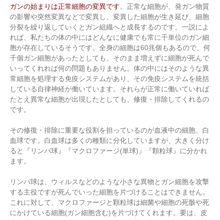
ガンの始まりは正常細胞の変異です
。正常な細胞が、発ガン物質
の影響や突然変異などで変異し、変異した細胞が生き延び、細胞
分裂を繰り返していくとガン組織へと成長するのです。一説によ
れば、私たちの体の中にはどんなに健康でも常に千単位のガン細
胞が存在しているそうです。全身の細胞は60兆個もあるので、何
千個ガン細胞があったとしても、そのまま増えずに細胞が死んで
いってくれれば何の問題もありません。体の中にはそのような異
常細胞を処理する免疫システムがあり、その免疫システムを統括
している自律神経が働いています。それらが正常に働いていれば
たとえ異常な細胞が出現したとしても、修復・排除してくれるの
です。
その修復・排除に重要な役割を担っているのが血液中の細胞、白
血球です。白血球は多くの種類に分化していますが、大きく分け
ると『リンパ球』『マクロファージ(単球)』『顆粒球』に分かれ
ます。
リンパ球は、ウィルスなどのような小さな異物とガン細胞を攻撃
する主役ですが死んでいった細胞を片づけることはできません。
これに対して、マクロファージと顆粒球は細菌や細胞の死骸や死
にかけている細胞(ガン細胞含む)を片づけてくれます。要は、皮