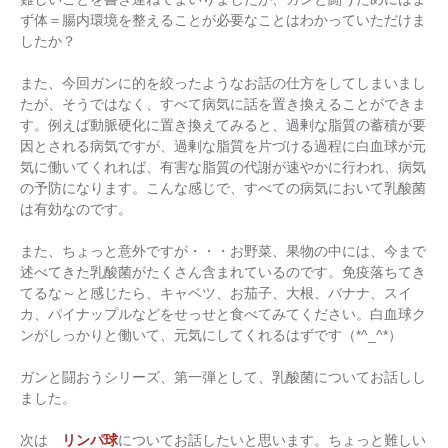
ず体＝腸内環境を整えることが必要なことはわかっていただけま
したか？
また、今回ガンに的を絞ったようなお話の仕方をしてしまいまし
たが、そうではなく、すべて病気に話を置き換えることができま
す。例えば動脈硬化に置き換えてみると、過剰な脂質の蓄積が要
因とされる病気ですが、過剰な脂質を片づける過程に白血球が元
気に働いてくれれば、有害な脂質の代謝が速やかに行われ、病気
の予防になります。こんな感じで、すべての病気において乳酸菌
は有効なのです。
また、ちょっと意外ですが・・・お野菜、果物の中には、今まで
述べてきた乳酸菌がたくさん含まれているのです。免疫落ちてき
てるな～と感じたら、キャベツ、お茄子、大根、バナナ、スイ
カ、パイナップルなどをせっせと食べてみてください。白血球ク
ンがしっかりと働いて、元気にしてくれるはずです（*^_^*）
ガンと闘おうシリーズ、第一弾として、乳酸菌についてお話しし
ました。
次は
リンパ球
についてお話したいと思います。ちょっと難しい