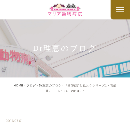
Dr理恵のブログ
HOME
ブログ
Dr理恵のブログ
『癌(病気)と戦おうシリーズ1・乳酸
菌』 No.34 2013．7
DR
2013.07.01