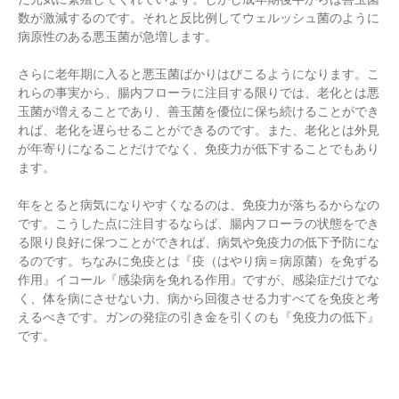
数が激減するのです。それと反比例してウェルッシュ菌のように
病原性のある悪玉菌が急増します。
さらに老年期に入ると悪玉菌ばかりはびこるようになります。こ
れらの事実から、腸内フローラに注目する限りでは、老化とは悪
玉菌が増えることであり、善玉菌を優位に保ち続けることができ
れば、老化を遅らせることができるのです。また、老化とは外見
が年寄りになることだけでなく、免疫力が低下することでもあり
ます。
年をとると病気になりやすくなるのは、免疫力が落ちるからなの
です。こうした点に注目するならば、腸内フローラの状態をでき
る限り良好に保つことができれば、病気や免疫力の低下予防にな
るのです。ちなみに免疫とは『疫（はやり病＝病原菌）を免ずる
作用』イコール『感染病を免れる作用』ですが、感染症だけでな
く、体を病にさせない力、病から回復させる力すべてを免疫と考
えるべきです。ガンの発症の引き金を引くのも『免疫力の低下』
です。