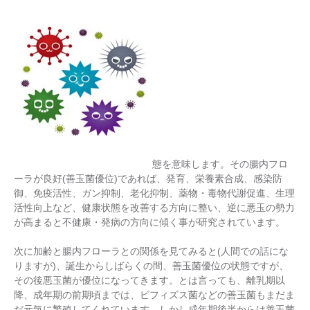
態を意味します。その腸内フロ
ーラが良好(善玉菌優位)であれば、発育、栄養素合成、感染防
御、免疫活性、ガン抑制、老化抑制、薬物・毒物代謝促進、生理
活性向上など、健康状態を改善する方向に整い、逆に悪玉の勢力
が高まると不健康・発病の方向に傾く事が研究されています。
次に加齢と腸内フローラとの関係を見てみると(人間での話にな
りますが)、誕生からしばらくの間、善玉菌優位の状態ですが、
その後悪玉菌が優位になってきます。とは言っても、離乳期以
降、成年期の前期頃までは、ビフィズス菌などの善玉菌もまだま
だ元気に繁殖してくれています。しかし成年期後半からは善玉菌