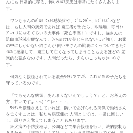
んにも 日常的に移る、怖いｳｨﾙｽ疾患は非常にたくさんありま
す。
ワンちゃんのﾊﾟﾙﾎﾞｳｨﾙｽ感染症や、ｼﾞｽﾃﾝﾊﾟｰ、ﾚﾌﾟﾄｽﾋﾟﾗなど
は、もし人間の病気であれば 発症者が出たら、即隔離、毎日ﾄｯ
ﾌﾟﾆｭｰｽになるぐらいの大事件（死亡率高！）ですし、猫さんの
汎白血球減少症なんて、ｳｨﾙｽの力が信じられないほど強く、お家
の中にしかいない猫さんが 飼い主さんの靴裏にくっついてきたｳ
ｨﾙｽに感染して、発症して亡くなってしまうこともあるほどの 驚
異的な強さなのです。人間だったら、えらいこっちゃ(>_<)で
す。
何気なく接種されている混合ﾜｸﾁﾝですが、これがあの子たちを
守っているのです。
『でもそんな病気、あんまりないんでしょう？』と、お考えの
方、甘いですよ～<(｀^´)>・・・。
ﾜｸﾁﾝを接種さえしていれば、防いであげられる病気で動物さん
を亡くすことは、私たち病院側の 人間としては、非常に悔しい
し、怒りさえ覚えてしまうこともあります。
狂犬病の予防接種は、公園などで集合接種を行い、法的規制も
あるため、『接種しなくては！』 という意識が強いですが、混