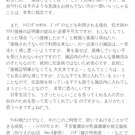
合ﾜｸﾁﾝにはそのような意識をお持ちでない方が一部いらっしゃる
ことは、非常に残念です。
また、ﾄﾘﾐﾝｸﾞやﾎﾃﾙ、ﾄﾞｯｸﾞﾗﾝなどを利用される場合、狂犬病や
ﾜｸﾁﾝ接種の証明書の提出が 必要不可欠ですが、もしなくしてし
まった場合『いつ接種したか？』と根掘り葉掘り尋ねたり、
『接種されてないので利用出来ない』の一点張りの施設は、一見
冷たく感じ悪～いようですが、 裏を返せば、接種していない子
を受け入れないわけですので、施設内の子たちはみんな接種済み
の子たちなので、絶対に伝染病ではないため安心です。反対に
『接種証明書がなくても 大丈夫ですよ～』なんてところは、と
ても良心的な感じですが、どんな子でも受け入れている という
ことなので、伝染病を持っている子でも誰でも施設内に入れてし
まうということなので、 非常に恐ろしいです。
日常生活でも、うざったらしいことを言ってくれる人の方が、
自分のためを思って言ってくれている のですから、ありがたく
思うべきですよね(*_*)。
ｳｨﾙｽ病だけでなく、今のこのご時世で、防いであげることがで
きる病気・・・ﾌｨﾗﾘｱだとか、 子宮蓄膿症や乳腺腫瘍や前立腺疾
患（Drりえのお話 No.4参照）、ﾉﾐﾀﾞﾆ媒介性疾患・・・など で