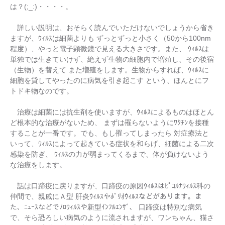
は？(;_:)・・・・。
詳しい説明は、おそらく読んでいただけないでしょうから省き
ますが、ｳｨﾙｽは細菌よりも ずっとずっと小さく（50から100nm
程度）、やっと電子顕微鏡で見える大きさです。また、 ｳｨﾙｽは
単独では生きていけず、絶えず生物の細胞内で増殖し、その後宿
（生物）を替えて また増殖をします。生物からすれば、ｳｨﾙｽに
細胞を貸してやったのに病気を引き起こす という、ほんとにフ
トドキ物なのです。
治療は細菌には抗生剤を使いますが、ｳｨﾙｽによるものはほとん
ど根本的な治療がないため、 まずは罹らないようにﾜｸﾁﾝを接種
することが一番です。でも、もし罹ってしまったら 対症療法と
いって、ｳｨﾙｽによって起きている症状を和らげ、細菌による二次
感染を防ぎ、 ｳｨﾙｽの力が弱まってくるまで、体が負けないよう
な治療をします。
話は口蹄疫に戻りますが、口蹄疫の原因ｳｨﾙｽはﾋﾟｺﾙﾅｳｨﾙｽ科の
仲間で、親戚にＡ型 肝炎ｳｨﾙｽやﾎﾟﾘｵｳｨﾙｽなどがあります。ま
た、ﾆｭｰｽなどでﾉﾛｳｨﾙｽや新型ｲﾝﾌﾙｴﾝｻﾞ、 口蹄疫は特別な病気
で、そら恐ろしい病気のように流されますが、ワンちゃん、猫さ