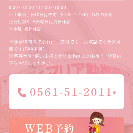
9:00～12:30 / 17:00～19:00
※土曜日、日曜日は午前（9:00～12:30）のみの診察、
ただし第3，5日曜日は終日休診
※水曜･祝日休診
※診察時間内であれば、受付でも、お電話でも予約可
能です(FAX不可)。
診察券番号･飼い主様＆受診動物さんのお名前･診察内
容をお話しください。