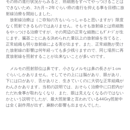
モの癌の進行状況からみると、癌細胞をすべてやっつけることは
できないため、3カ月～2年ぐらい癌の進行を抑える事を目標に放
射線治療を開始しました。
放射線治療は（ご存知の方もいらっしゃると思いますが）限度
なく照射できるものではありません。そもそも放射線とは癌細胞
をやっつける治療ですが、その周辺の正常な細胞にもﾀﾞﾒｰｼﾞが生
じます。臓器ごとにある決められた量以上の放射線を当てると、
正常組織も弱り放射線による害が出ます。また、正常細胞が受け
た放射線の影響は何年経っても多少残りますので、同じ場所に再
度放射線を照射することが出来ないことが多いのです。
メルモの照射部位は鼻です。小さなメルモは鼻の長さが１cm
ぐらいしかありません。そしてその上には脳があり、眼があり、
下には口があり、舌がありと、生きていくのに大切な正常組織が
わんさかあります。当初の説明では、おそらく治療中に口腔内が
ただれ食事が取れなくなり、また、眼は見えなくなるのではない
かという説明でしたが、最大照射量と言われている44Gry照射中
は全く副作用が出ず、麻酔の影響も出ませんでした。