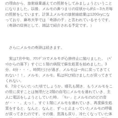
の理由から、放射線量越えての照射をしてみましょうということ
になりました。以後、メルモの鼻つまりの症状から約1～3カ月毎
の照射をしています。計算上メルモの放射線総量は120Gryにな
っており、麻布大学では「奇跡の子」と言われているそうです。
（奇跡の症例として、雑誌で紹介される予定です。）
さらにメルモの奇跡は続きます。
実は7月中旬、ｱｸｼﾃﾞﾝﾄでメルモが心肺停止に陥りました。（ﾍﾞ
ｯﾄからの落下）すぐに１階の病院で蘇生処置を始めました。3
分、4分・・・。時間だけが過ぎ、メルモは一向に戻ってきてく
れない！！。メルモ、メルモ。私は叫び続けましたが戻ってきて
くれない。
6、7分ぐらいたった頃でしょうか。瞳孔も開き、もうメルモをこ
の世に戻すことは無理だと2階の自宅にメルモを連れていき、主
人に電話をしようとしていた時、「ｷｭｰ」とメルモののどの音
が・・・。えっ！。すぐ１階にメルモを連れていき、再度蘇生処
置をすると、なんと、なんと、ずっと止まっていたメルモの呼吸
が戻ってきたのです。その後、意識も戻り、冷たくなっていた体