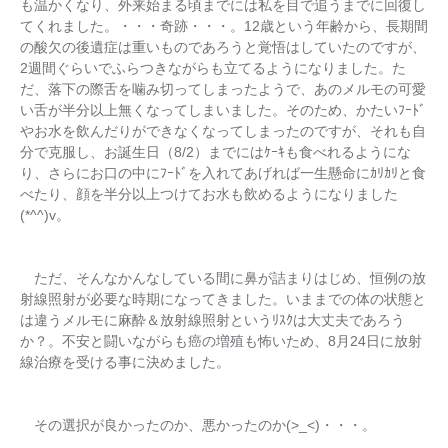
も温かくなり、外来始まる頃までには私を目で追うまでに回復し
てくれました。・・・奇跡・・・。12歳という年齢から、長期間
の酸欠の後遺症は重いものであろうと覚悟はしていたのですが、
2週間ぐらいでふらつきながらも立てるようになりました。た
だ、落下の際舌を噛み切ってしまったようで、あのメルモの可愛
い舌が半分以上無くなってしまいました。そのため、かたいﾌｰﾄﾞ
やお水を飲んだりができなくなってしまったのですが、それも自
分で克服し、お誕生日（8/2）までにはｹｰｷも食べれるようにな
り、さらにお口の中にﾌｰﾄﾞを入れてあげれば一生懸命にｶﾘｶﾘと食
べたり、顔を半分以上つけてお水も飲めるようになりました
(*^^)v。
ただ、そんなかんなしている間に鼻が詰まりはじめ、恒例の放
射線照射が必要な時期になってきました。いままでの体の状態と
は違うメルモに麻酔＆放射線照射というﾘｽｸは大丈夫であろう
か？。不安と闘いながらも癌の増殖も怖いため、8月24日に放射
線治療を受ける事に決めました。
その選択が良かったのか、悪かったのか(>_<)・・・。