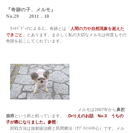
『奇跡の子、メルモ』
No.29 2011．10
ｳｨｷﾍﾟﾃﾞｨｱによると、奇跡とは「
人間の力や自然現象を超えた
できごと
」とあります。まさしく私の大切なメルモは何度もその
奇跡を起こしてくれています。
メルモは2007年から
鼻腔
腺癌
という癌と戦っています。（
Drりえのお話 No.3 うちの
子が癌になりました。参照
）
対戦方法は放射線治療と民間療法（ｻﾌﾟﾘﾒﾝﾄ中心）です。メル