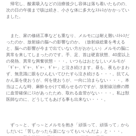
帰宅し、酸素吸入などの治療後少し容体は落ち着いたものの、
次の日の午後まで咳は続き、小さな体に多大なｽﾄﾚｽがかかってい
ました。
また、家の修繕工事なども重なり、メルモには耐え難いｽﾄﾚｽだ
ったのか、放射線の脳への影響なのか。（放射線総量を考える
と、脳への影響が今まで出ていない方がおかしい）メルモの脳に
異常を来してしまったのです。手、足、首は硬直状態、40度以上
の発熱、異常な興奮状態・・・。いつもはおとなしいメルモが
「ｷﾞｬｰ、ｷﾞｬｰ、ｷﾞｬｰ、ｷﾞｬｰ」と泣き続けます。昼も、夜もかまわ
ず、無意識に眼をひんむいてひたすら泣き続ける・・・。抗てん
かん薬を使おうが、何を使おうが、一向に治まらない・・・。本
当はこんな時、麻酔をかけて眠らせるのですが、放射線治療の際
に血管確保にﾐｽがあったため、取れる血管がない・・・。私は獣
医師なのに、どうしてもあげる事も出来ない・・・。
ずっ～と、ずっ～とメルモを抱き「頑張って、頑張って」から
しだいに「苦しかったら楽になってもいいんだよ」と・・・。