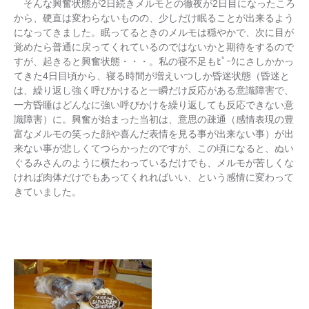
そんな興奮状態が2日続きメルモとの徹夜が2日目になったころ
から、硬直は変わらないものの、少しだけ眠ることが出来るよう
になってきました。眠ってるときのメルモは穏やかで、次に目が
覚めたら普通に戻ってくれているのではないかと期待をするので
すが、起きると興奮状態・・・。私の寝不足もﾋﾟｰｸにさしかかっ
てきた4日目頃から、寝る時間が増えいつしか昏迷状態（昏迷と
は、繰り返し強く呼びかけると一瞬だけ反応がある意識障害で、
一方昏睡はどんなに強い呼びかけを繰り返しても反応できない意
識障害）に。興奮が始まった当初は、意思の疎通（感情表現の豊
富なメルモの笑った顔や喜んだ表情を見る事が出来ない事）が出
来ない事が悲しくてつらかったのですが、この頃になると、ぬい
ぐるみさんのように横たわっているだけでも、メルモが苦しくな
ければ肉体だけでもあってくれればいい、という感情に変わって
きていました。