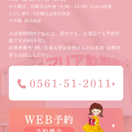
※土曜日、日曜日は午前（9:00～12:30）のみの診察、
ただし第3，5日曜日は終日休診
※水曜･祝日休診
※診察時間内であれば、受付でも、お電話でも予約可
能です(FAX不可)。
診察券番号･飼い主様＆受診動物さんのお名前･診察内
容をお話しください。