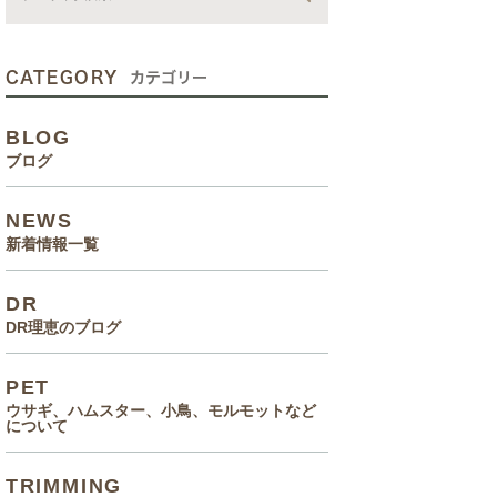
動画
症状、病気
CATEGORY
カテゴリー
癌治療について知っていてほ
BLOG
しいこと
ブログ
メルモ 癌闘病記（Drりえの
NEWS
お話より）
新着情報一覧
院長の大切なペットのエピソ
DR
ード
DR理恵のブログ
食事(フード、おやつ等)
PET
ウサギ、ハムスター、小鳥、モルモットなど
について
TRIMMING