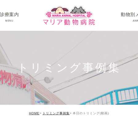
診療案内
動物別
MENU
ANI
ワンちゃんの病
ネコちゃんの病
トリミング事例集
うさぎちゃん･そ
HOME
トリミング事例集
本日のトリミング(動画)