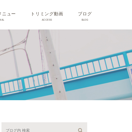
メニュー
トリミング動画
ブログ
MAL
ACCESS
BLOG
気
Dr理恵のブログ
気
うさぎ、ハムスター、小鳥、
モルモットなどについて
の他動物の病気
トリミング事例集
ホリスティック医療
予防：感染(伝染病、ノミダ
ニ、フィラリア)、定期健診、
不妊手術