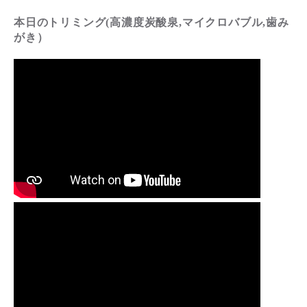
本日のトリミング(高濃度炭酸泉,マイクロバブル,歯み
がき）