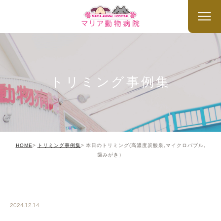
トリミング事例集
HOME
トリミング事例集
本日のトリミング(高濃度炭酸泉,マイクロバブル,
歯みがき）
TRIMMING
2024.12.14