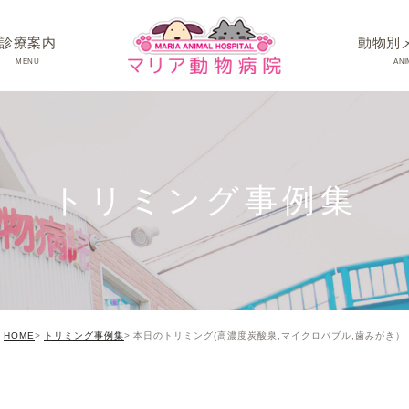
診療案内
動物別
MENU
ANI
ワンちゃんの病
ネコちゃんの病
トリミング事例集
うさぎちゃん･そ
HOME
トリミング事例集
本日のトリミング(高濃度炭酸泉,マイクロバブル,歯みがき）