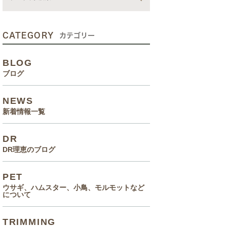
動画
症状、病気
CATEGORY
カテゴリー
癌治療について知っていてほ
BLOG
しいこと
ブログ
メルモ 癌闘病記（Drりえの
NEWS
お話より）
新着情報一覧
院長の大切なペットのエピソ
DR
ード
DR理恵のブログ
食事(フード、おやつ等)
PET
ウサギ、ハムスター、小鳥、モルモットなど
について
TRIMMING