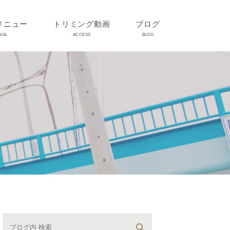
メニュー
トリミング動画
ブログ
MAL
ACCESS
BLOG
気
Dr理恵のブログ
気
うさぎ、ハムスター、小鳥、
モルモットなどについて
の他動物の病気
トリミング事例集
ホリスティック医療
予防：感染(伝染病、ノミダ
ニ、フィラリア)、定期健診、
不妊手術