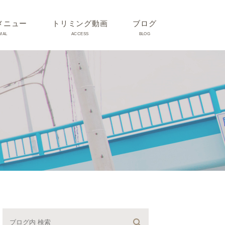
メニュー
トリミング動画
ブログ
MAL
ACCESS
BLOG
気
Dr理恵のブログ
気
うさぎ、ハムスター、小鳥、
モルモットなどについて
の他動物の病気
トリミング事例集
ホリスティック医療
予防：感染(伝染病、ノミダ
ニ、フィラリア)、定期健診、
不妊手術