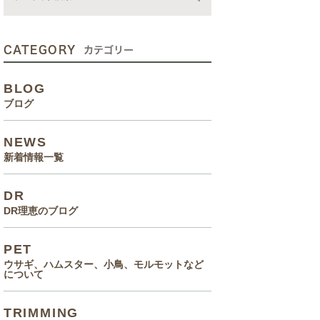
動画
症状、病気
CATEGORY
カテゴリー
癌治療について知っていてほ
BLOG
しいこと
ブログ
メルモ 癌闘病記（Drりえの
NEWS
お話より）
新着情報一覧
院長の大切なペットのエピソ
DR
ード
DR理恵のブログ
食事(フード、おやつ等)
PET
ウサギ、ハムスター、小鳥、モルモットなど
について
TRIMMING